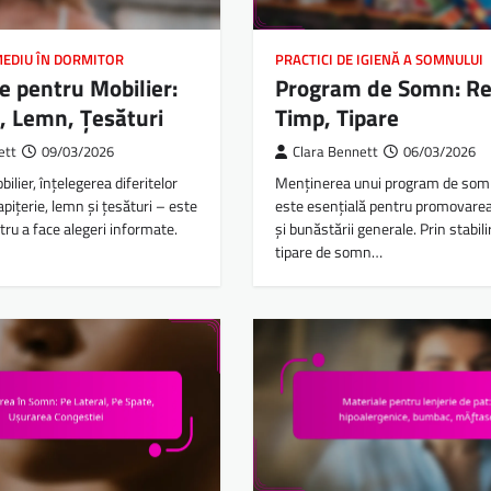
MEDIU ÎN DORMITOR
PRACTICI DE IGIENĂ A SOMNULUI
e pentru Mobilier:
Program de Somn: Re
e, Lemn, Țesături
Timp, Tipare
ett
09/03/2026
Clara Bennett
06/03/2026
ilier, înțelegerea diferitelor
Menținerea unui program de somn
apițerie, lemn și țesături – este
este esențială pentru promovarea
tru a face alegeri informate.
și bunăstării generale. Prin stabil
tipare de somn…