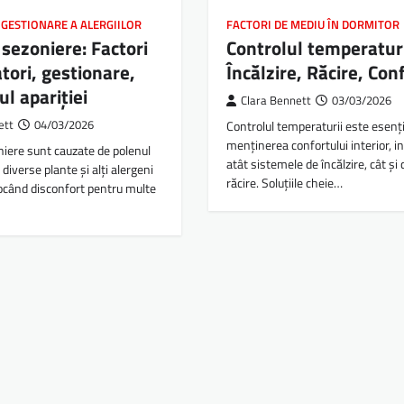
 GESTIONARE A ALERGIILOR
FACTORI DE MEDIU ÎN DORMITOR
 sezoniere: Factori
Controlul temperaturi
tori, gestionare,
Încălzire, Răcire, Con
 apariției
Clara Bennett
03/03/2026
ett
04/03/2026
Controlul temperaturii este esenț
menținerea confortului interior, i
oniere sunt cauzate de polenul
atât sistemele de încălzire, cât și 
 diverse plante și alți alergeni
răcire. Soluțiile cheie…
ocând disconfort pentru multe