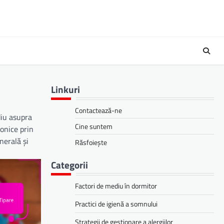
Linkuri
Contactează-ne
diu asupra
Cine suntem
onice prin
nerală și
Răsfoiește
Categorii
Factori de mediu în dormitor
Practici de igienă a somnului
Strategii de gestionare a alergiilor