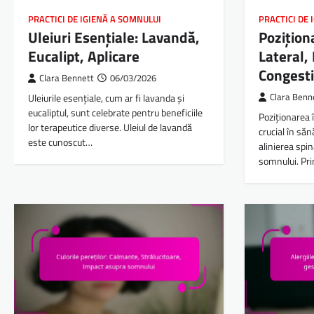
PRACTICI DE IGIENĂ A SOMNULUI
PRACTICI DE 
Uleiuri Esențiale: Lavandă,
Pozițion
Eucalipt, Aplicare
Lateral,
Congesti
Clara Bennett
06/03/2026
Uleiurile esențiale, cum ar fi lavanda și
Clara Benn
eucaliptul, sunt celebrate pentru beneficiile
Poziționarea 
lor terapeutice diverse. Uleiul de lavandă
crucial în să
este cunoscut…
alinierea spin
somnului. Pr