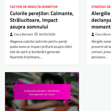
FACTORI DE MEDIU ÎN DORMITOR
STRATEGII DE
Culorile pereților: Calmante,
Alergiile
Strălucitoare, Impact
declanșa
asupra somnului
momentul
Clara Bennett
04/03/2026
Clara Benn
Alegerea culorilor potrivite pentru pereți
Alergiile sez
poate avea un impact profund asupra stării
provenit de la
tale de spirit și bunăstării generale.
comuni, prov
Nuantele liniștitoare,…
persoane…