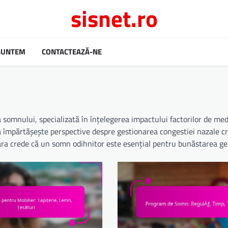
sisnet.ro
 SUNTEM
CONTACTEAZĂ-NE
a somnului, specializată în înțelegerea impactului factorilor de me
a împărtășește perspective despre gestionarea congestiei nazale cr
 Clara crede că un somn odihnitor este esențial pentru bunăstarea ge