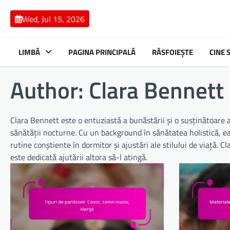
Skip
to
Wed, Jul 15, 2026
content
LIMBĂ
PAGINA PRINCIPALĂ
RĂSFOIEȘTE
CINE
Author:
Clara Bennett
Clara Bennett este o entuziastă a bunăstării și o susținătoare 
sănătății nocturne. Cu un background în sănătatea holistică, e
rutine conștiente în dormitor și ajustări ale stilului de viață.
este dedicată ajutării altora să-l atingă.