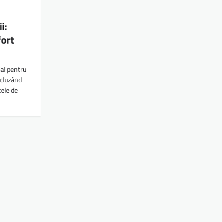
i:
fort
ial pentru
ncluzând
cele de