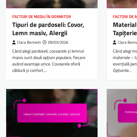
FACTORI DE MEDIU ÎN DORMITOR
FACTORI DE 
Tipuri de pardoseli: Covor,
Material
Lemn masiv, Alergii
Tapițeri
Clara Bennett
09/03/2026
Clara Benn
Când alegi pardoseli, covoarele și lemnul
Când alegi mob
masiv sunt două opțiuni populare, fiecare
materiale – t
având avantaje unice. Covoarele oferă
esențială pen
căldură și confort,…
Opțiunile…