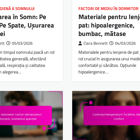
IGIENĂ A SOMNULUI
FACTORI DE MEDIU ÎN DORMITOR
area în Somn: Pe
Materiale pentru lenj
 Pe Spate, Ușurarea
pat: hipoalergenice,
ei
bumbac, mătase
ett
05/03/2026
Clara Bennett
04/03/2026
în timpul somnului joacă un rol
Materialele pentru lenjerie de pat
nătatea generală, afectând
rol crucial în asigurarea unui med
ală, respirația și calitatea
confortabil și sănătos. Opțiunile
in alegerea…
hipoalergenice…